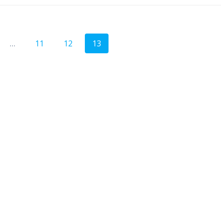
…
11
12
13