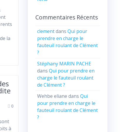
s
Commentaires Récents
ent
érents
clement
dans
Qui pour
de la
prendre en charge le
fauteuil roulant de Clément
?
Stéphany MARIN PACHE
dans
Qui pour prendre en
charge le fauteuil roulant
des
de Clément ?
dite
Wehbe eliane
dans
Qui
pour prendre en charge le
0
fauteuil roulant de Clément
?
 sont
oits à