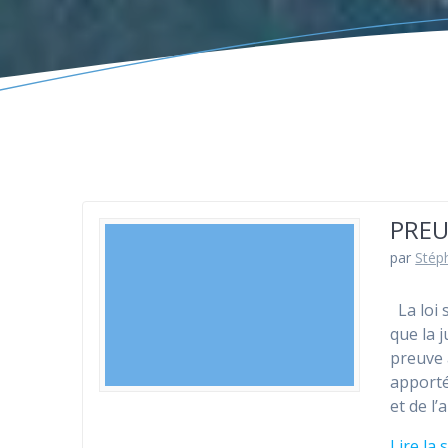
PREU
par
Stép
La loi 
que la 
preuve 
apporté
et de l
Lire la 