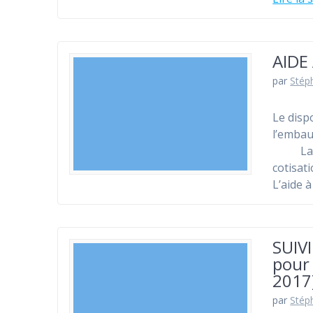
AIDE
par
Stép
Le dispo
l’embau
La réd
cotisat
L’aide 
SUIVI
pour 
2017
par
Stép