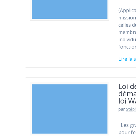
(Applic
mission
celles 
membres
individu
fonctio
Lire la 
Loi d
déma
loi W
par
Stép
Les gra
pour l’