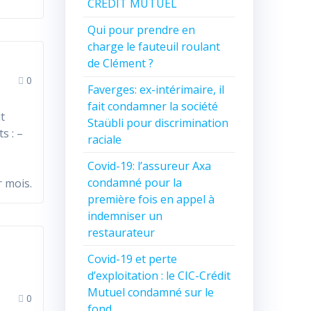
CREDIT MUTUEL
Qui pour prendre en
charge le fauteuil roulant
de Clément ?
0
Faverges: ex-intérimaire, il
fait condamner la société
it
Staübli pour discrimination
s : –
raciale
Covid-19: l’assureur Axa
 ; –
condamné pour la
 mois.
première fois en appel à
indemniser un
restaurateur
Covid-19 et perte
d’exploitation : le CIC-Crédit
Mutuel condamné sur le
0
fond