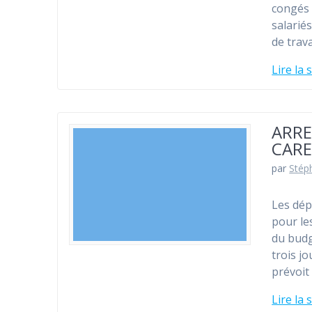
congés 
salarié
de trava
Lire la 
ARRE
CAR
par
Stép
Les dép
pour le
du budg
trois j
prévoit
Lire la 