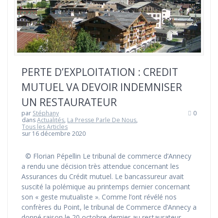
PERTE D’EXPLOITATION : CREDIT
MUTUEL VA DEVOIR INDEMNISER
UN RESTAURATEUR
par
Stéphany
0
dans
Actualités
,
La Presse Parle De Nous
,
Tous les Articles
sur 16 décembre 2020
© Florian Pépellin Le tribunal de commerce d’Annecy
a rendu une décision très attendue concernant les
Assurances du Crédit mutuel. Le bancassureur avait
suscité la polémique au printemps dernier concernant
son « geste mutualiste ». Comme l’ont révélé nos
confrères du Point, le tribunal de Commerce d’Annecy a
donné raison le 20 octobre dernier au restaurateur…