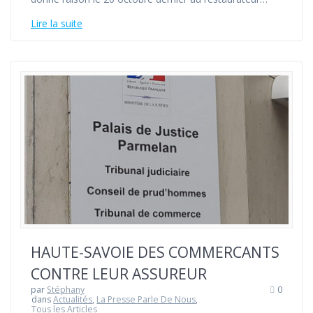
Lire la suite
HAUTE-SAVOIE DES COMMERCANTS
CONTRE LEUR ASSUREUR
par
Stéphany
0
dans
Actualités
,
La Presse Parle De Nous
,
Tous les Articles