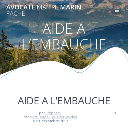
AVOCATE
MAÎTRE
MARIN
PACHE
AIDE A
L’EMBAUCHE
AIDE A L’EMBAUCHE
par
Stéphany
0
dans
Actualités
,
Tous les Articles
sur 1 décembre 2012