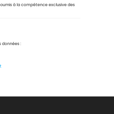
 est soumis à la compétence exclusive des
os données :
t