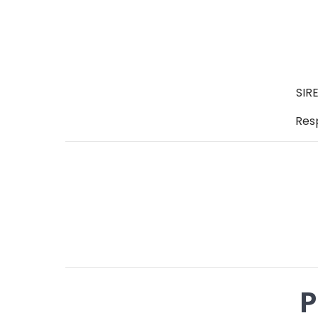
SIR
Res
P