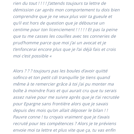
rien du tout ! ! ! ! J’attends toujours ta lettre de
démission car après mon comportement tu dois bien
comprendre que je ne veux plus voir ta gueule et
qu’il est hors de question que je débourse un
centime pour ton licenciement ! ! ! ! ! Et pas la peine
que tu me casses les couilles avec tes conneries de
prud’homme parce que moi j’ai un avocat et je
t’enfoncerai encore plus que je l’ai déjà fais et crois
moi c’est possible «
Alors ? ? ? toujours pas les boules d’avoir quitté
sofinco et ton petit cdi tranquille !je tiens quand
même à te remercier grâce à toi j’ai pu monter ma
boîte à moindre frais et qui aurait cru que tu serais
assez naïve pour me suivre après que je t’ai recrutée
pour Epargne sans frontière alors que je savais
depuis des mois qu’on allait déposer le bilan ! !
Pauvre conne ! tu croyais vraiment que je t’avais
recruté pour tes compétences ? Alors je te préviens
envoie moi ta lettre et plus vite que ça, tu vas enfin