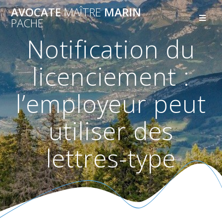
AVOCATE
MAÎTRE
MARIN
PACHE
Notification du
licenciement :
l’employeur peut
utiliser des
lettres-type