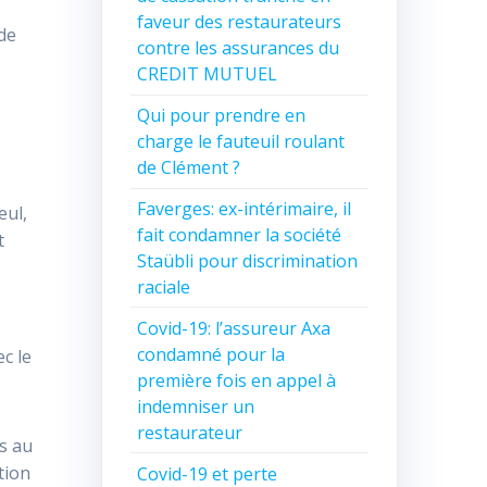
faveur des restaurateurs
 de
contre les assurances du
CREDIT MUTUEL
Qui pour prendre en
charge le fauteuil roulant
de Clément ?
Faverges: ex-intérimaire, il
eul,
fait condamner la société
t
Staübli pour discrimination
raciale
Covid-19: l’assureur Axa
condamné pour la
c le
première fois en appel à
indemniser un
restaurateur
s au
tion
Covid-19 et perte