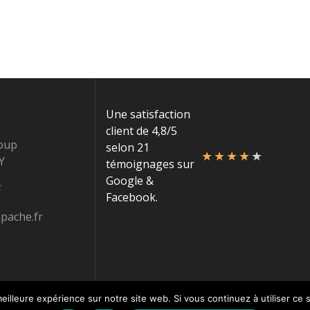
Une satisfaction
client de 4,8/5
oup
selon 21
★
★
★
★
★
Y
témoignages sur
Google &
Facebook.
pache.fr
eilleure expérience sur notre site web. Si vous continuez à utiliser ce