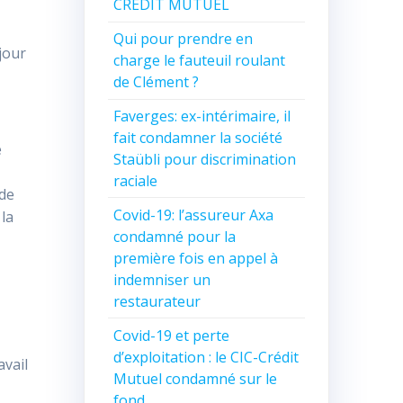
CREDIT MUTUEL
Qui pour prendre en
jour
charge le fauteuil roulant
de Clément ?
Faverges: ex-intérimaire, il
fait condamner la société
e
Staübli pour discrimination
raciale
 de
Covid-19: l’assureur Axa
la
condamné pour la
première fois en appel à
indemniser un
restaurateur
Covid-19 et perte
d’exploitation : le CIC-Crédit
vail
Mutuel condamné sur le
fond