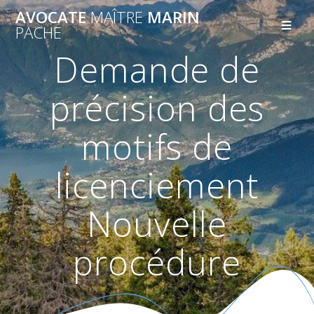
AVOCATE
MAÎTRE
MARIN
PACHE
Demande de
précision des
motifs de
licenciement
Nouvelle
procédure